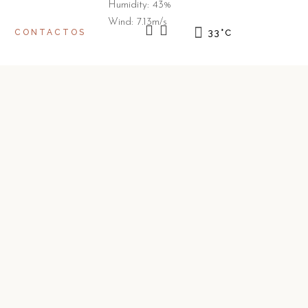
Humidity: 43%
Wind: 7.13m/s
CONTACTOS
33
°
C