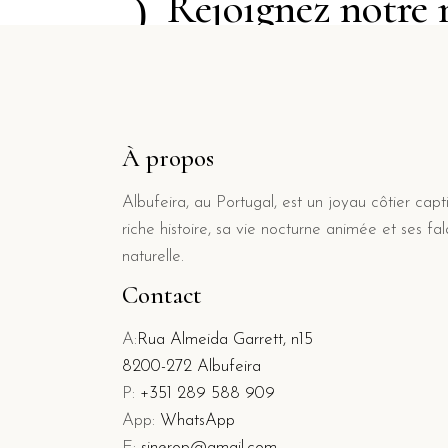
Rejoignez notre 
À propos
Albufeira, au Portugal, est un joyau côtier cap
riche histoire, sa vie nocturne animée et ses f
naturelle.
Contact
A:
Rua Almeida Garrett, n15
8200-272 Albufeira
P:
+351 289 588 909
App:
WhatsApp
E:
sinerop@gmail.com