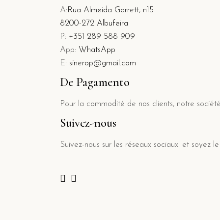
A:
Rua Almeida Garrett, n15
8200-272 Albufeira
P:
+351 289 588 909
App:
WhatsApp
E:
sinerop@gmail.com
De Pagamento
Pour la commodité de nos clients, notre sociét
Suivez-nous
Suivez-nous sur les réseaux sociaux. et soye