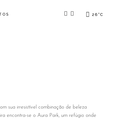
TOS
26
°
C
om sua irresistível combinação de beleza
ira encontra-se o Aura Park, um refúgio onde