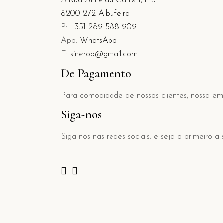
A:
Rua Almeida Garrett, n15
8200-272 Albufeira
P:
+351 289 588 909
App:
WhatsApp
E:
sinerop@gmail.com
De Pagamento
Para comodidade de nossos clientes, nossa em
Siga-nos
Siga-nos nas redes sociais. e seja o primeir